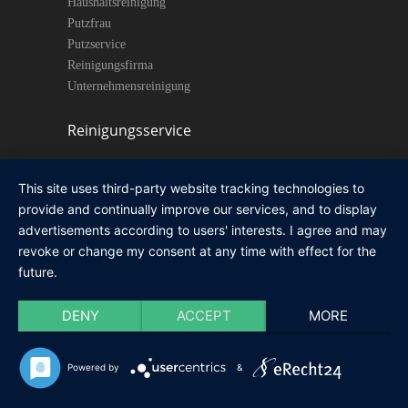
Haushaltsreinigung
Putzfrau
Putzservice
Reinigungsfirma
Unternehmensreinigung
Reinigungsservice
Gebäudereinigung Köln
Firmenreinigung Köln
This site uses third-party website tracking technologies to
Gladbach Putzfirma
provide and continually improve our services, and to display
Odenthal Putzfrau
advertisements according to users' interests. I agree and may
Reinigungsservice Kürten
revoke or change my consent at any time with effect for the
Büroreinigung Köln
future.
Köln Autoaufbereitung
Köln Boot Reinigung
DENY
ACCEPT
MORE
Teppichreinigung Köln
Powered by
&
Einsatzgebiete