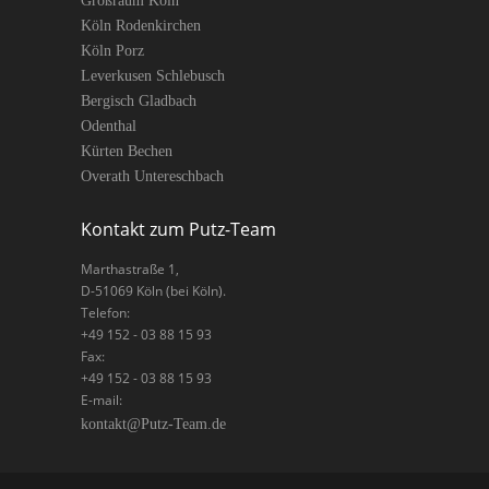
Großraum Köln
Köln Rodenkirchen
Köln Porz
Leverkusen Schlebusch
Bergisch Gladbach
Odenthal
Kürten Bechen
Overath Untereschbach
Kontakt zum Putz-Team
Marthastraße 1
,
D-
51069
Köln
(bei Köln).
Telefon:
+49 152 - 03 88 15 93
Fax:
+49 152 - 03 88 15 93
E-mail:
kontakt@Putz-Team.de