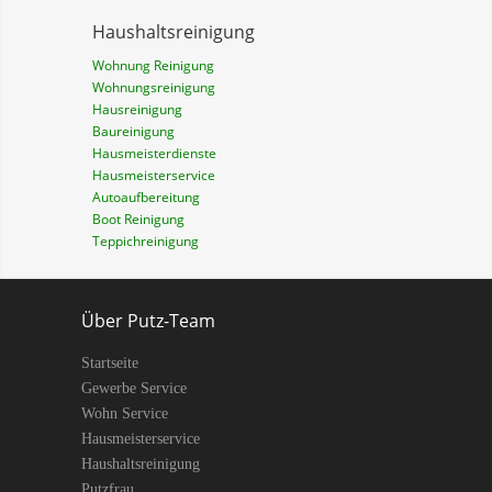
Haushaltsreinigung
Wohnung Reinigung
Wohnungsreinigung
Hausreinigung
Baureinigung
Hausmeisterdienste
Hausmeisterservice
Autoaufbereitung
Boot Reinigung
Teppichreinigung
Über Putz-Team
Startseite
Gewerbe Service
Wohn Service
Hausmeisterservice
Haushaltsreinigung
Putzfrau