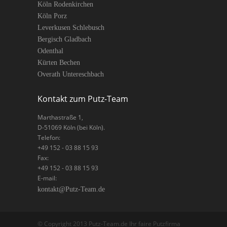
Köln Rodenkirchen
Köln Porz
Leverkusen Schlebusch
Bergisch Gladbach
Odenthal
Kürten Bechen
Overath Untereschbach
Kontakt zum Putz-Team
Marthastraße 1
,
D-
51069
Köln
(bei Köln).
Telefon:
+49 152 - 03 88 15 93
Fax:
+49 152 - 03 88 15 93
E-mail:
kontakt@Putz-Team.de
© Copyright 2013 Putz-Team.de Ihr faire Putzfirma