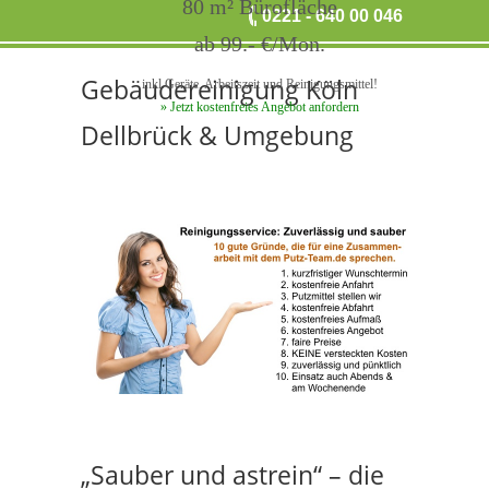
80 m² Bürofläche
0221 - 640 00 046
ab 99.- €/Mon.
Gebäudereinigung Köln
inkl.Geräte, Arbeitszeit und Reinigungsmittel!
» Jetzt kostenfreies Angebot anfordern
Dellbrück & Umgebung
„Sauber und astrein“ – die