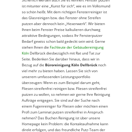
Sicherlich werden auch Sie es kennen: Fenster putzen
ist mitunter eine „Kunst für sich“, wie es im Volksmund
so schön heißt. Mit dem richtigen Fensterreiniger ist
das Glasreinigen bzw. das Fenster ohne Streifen
putzen aber dennoch kein „Hexenwerk“. Wir bieten
Ihnen beim Fenster Preise kalkulieren durchweg
attraktive Bedingungen, sodass Ihr Fensterputzer
Bedarf gewiss schon bald gedeckt sein wird. Gerne
stehen Ihnen die
Fachleute der Gebäudereinigung
Köln
Dellbrück diesbezüglich mit Rat und Tat zur
Seite. Bedenken Sie darüber hinaus, dass wir in
Bezug auf die
Büroreinigung Köln Dellbrück
noch
viel mehr zu bieten haben. Lassen Sie sich von
unserem umfassenden Leistungsportfolio
überzeugen: Wenn es zum Beispiel darum geht,
Fliesen streifenfrei reinigen bzw. Fliesen streifenfrei
putzen zu wollen, so nehmen wir gerne Ihre Reinigung
Aufträge entgegen. Sie sind auf der Suche nach
einem Fugenreiniger für Fliesen oder möchten einen
Profi zum Laminat putzen streifenfrei in Anspruch
nehmen? Das Buchen Reinigung ist über unsere
Homepage kein Problem: die Kontaktaufnahme kann
direkt erfolgen, und das freundliche Putz-Team der