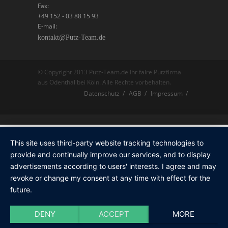
Fax:
+49 152 - 03 88 15 93
E-mail:
kontakt@Putz-Team.de
© Copyright 2013 Putz-Team.de Ihr faire Putzfirma
aus Odenthal bei Köln. Alle Rechte vorbehalten.
Datenschutz
AGB
Impressum
This site uses third-party website tracking technologies to
provide and continually improve our services, and to display
advertisements according to users' interests. I agree and may
revoke or change my consent at any time with effect for the
future.
DENY
ACCEPT
MORE