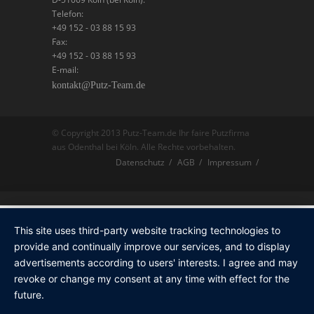
Telefon:
+49 152 - 03 88 15 93
Fax:
+49 152 - 03 88 15 93
E-mail:
kontakt@Putz-Team.de
© Copyright 2013 Putz-Team.de Ihr faire Putzfirma
aus Odenthal bei Köln. Alle Rechte vorbehalten.
Datenschutz
AGB
Impressum
This site uses third-party website tracking technologies to
provide and continually improve our services, and to display
advertisements according to users' interests. I agree and may
revoke or change my consent at any time with effect for the
future.