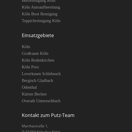
Büroreinigung Köln
Köln Autoaufbereitung
Köln Boot Reinigung
Teppichreinigung Köln
Einsatzgebiete
Köln
Großraum Köln
Köln Rodenkirchen
Köln Porz
Leverkusen Schlebusch
Bergisch Gladbach
Odenthal
Kürten Bechen
Overath Untereschbach
Kontakt zum Putz-Team
Marthastraße 1
,
D-
51069
Köln
(bei Köln).